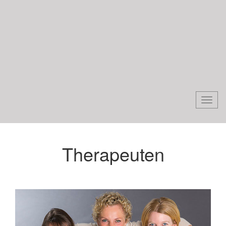
Togg
navi
Therapeuten