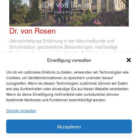
Dr. von Rosen
Jahrzehntelange Erfahrung in der Naturheilkunde und
Schulmedizin, ganzheitliche Behandlungen, nachhaltige
Ernährungskonzepte und zahlreiche Publikationen und
Veröffentlichungen: Die Freiherren Dr. med. Martin von
Einwilligung verwalten
Rosen und Dr. med. Jürgen von Rosen sind Naturmediziner
aus Leib und Seele und verstehen den Menschen als Teil der
Um dir ein optimales Erlebnis zu bieten, verwenden wir Technologien wie
Naturkreisläufe.
Cookies, um Geräteinformationen zu speichern und/oder darauf
zuzugreifen. Wenn du diesen Technologien zustimmst, können wir Daten
(mehr …)
wie das Surfverhalten oder eindeutige IDs auf dieser Website verarbeiten.
Wenn du deine Einwilligung nicht erteilst oder zurückziehst, können
Weiter >
bestimmte Merkmale und Funktionen beeinträchtigt werden.
Dienste verwalten
///////////////////////////////////////////////////////////////////////////////////////////////////////////////////////////////////////////////////////////////
Akzeptieren