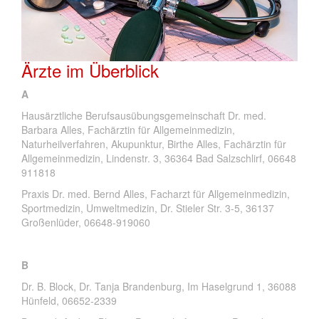
Ärzte im Überblick
A
Hausärztliche Berufsausübungsgemeinschaft Dr. med.
Barbara Alles, Fachärztin für Allgemeinmedizin,
Naturheilverfahren, Akupunktur, Birthe Alles, Fachärztin für
Allgemeinmedizin, Lindenstr. 3, 36364 Bad Salzschlirf, 06648
911818
Praxis Dr. med. Bernd Alles, Facharzt für Allgemeinmedizin,
Sportmedizin, Umweltmedizin, Dr. Stieler Str. 3-5, 36137
Großenlüder, 06648-919060
B
Dr. B. Block, Dr. Tanja Brandenburg, Im Haselgrund 1, 36088
Hünfeld, 06652-2339