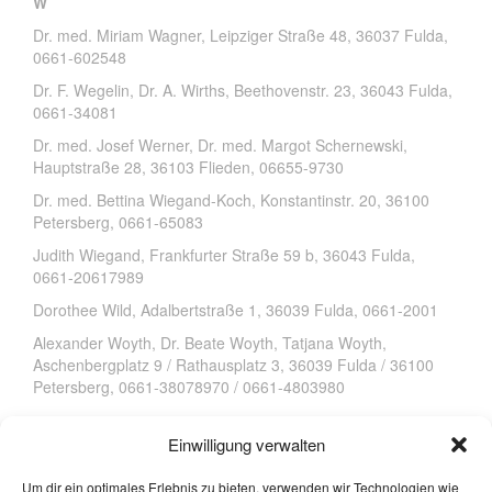
W
Dr. med. Miriam Wagner, Leipziger Straße 48, 36037 Fulda,
0661-602548
Dr. F. Wegelin, Dr. A. Wirths, Beethovenstr. 23, 36043 Fulda,
0661-34081
Dr. med. Josef Werner, Dr. med. Margot Schernewski,
Hauptstraße 28, 36103 Flieden, 06655-9730
Dr. med. Bettina Wiegand-Koch, Konstantinstr. 20, 36100
Petersberg, 0661-65083
Judith Wiegand, Frankfurter Straße 59 b, 36043 Fulda,
0661-20617989
Dorothee Wild, Adalbertstraße 1, 36039 Fulda, 0661-2001
Alexander Woyth, Dr. Beate Woyth, Tatjana Woyth,
Aschenbergplatz 9 / Rathausplatz 3, 36039 Fulda / 36100
Petersberg, 0661-38078970 / 0661-4803980
Einwilligung verwalten
Z
Michael Ziegler, Dorfwiesenstr. 20, 36115 Ehrenberg-
Um dir ein optimales Erlebnis zu bieten, verwenden wir Technologien wie