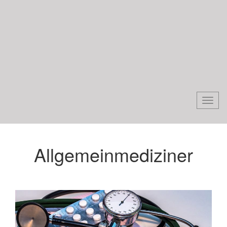
Togg
navi
Allgemeinmediziner