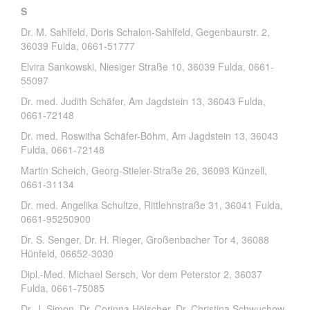
S
Dr. M. Sahlfeld, Doris Schalon-Sahlfeld, Gegenbaurstr. 2,
36039 Fulda, 0661-51777
Elvira Sankowski, Niesiger Straße 10, 36039 Fulda, 0661-
55097
Dr. med. Judith Schäfer, Am Jagdstein 13, 36043 Fulda,
0661-72148
Dr. med. Roswitha Schäfer-Böhm, Am Jagdstein 13, 36043
Fulda, 0661-72148
Martin Scheich, Georg-Stieler-Straße 26, 36093 Künzell,
0661-31134
Dr. med. Angelika Schultze, Rittlehnstraße 31, 36041 Fulda,
0661-95250900
Dr. S. Senger, Dr. H. Rieger, Großenbacher Tor 4, 36088
Hünfeld, 06652-3030
Dipl.-Med. Michael Sersch, Vor dem Peterstor 2, 36037
Fulda, 0661-75085
Dr. J. Simon, Dr. Corinna Hölscher, Dr. Christina Schwuchow,