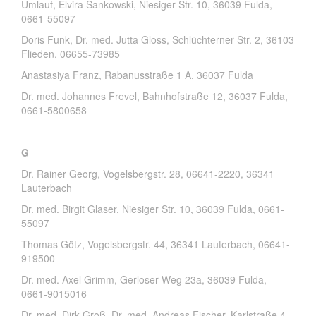
Umlauf, Elvira Sankowski, Niesiger Str. 10, 36039 Fulda,
0661-55097
Doris Funk, Dr. med. Jutta Gloss, Schlüchterner Str. 2, 36103
Flieden, 06655-73985
Anastasiya Franz, Rabanusstraße 1 A, 36037 Fulda
Dr. med. Johannes Frevel, Bahnhofstraße 12, 36037 Fulda,
0661-5800658
G
Dr. Rainer Georg, Vogelsbergstr. 28, 06641-2220, 36341
Lauterbach
Dr. med. Birgit Glaser, Niesiger Str. 10, 36039 Fulda, 0661-
55097
Thomas Götz, Vogelsbergstr. 44, 36341 Lauterbach, 06641-
919500
Dr. med. Axel Grimm, Gerloser Weg 23a, 36039 Fulda,
0661-9015016
Dr. med. Dirk Groß, Dr. med. Andreas Fischer, Karlstraße 4,