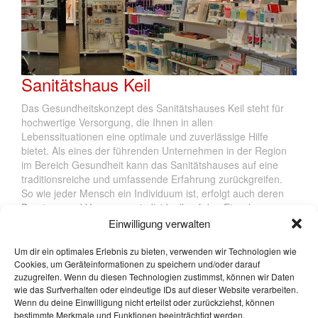
Sanitätshaus Keil
Das Gesundheitskonzept des Sanitätshauses Keil steht für
hochwertige Versorgung, die Ihnen in allen
Lebenssituationen eine optimale und zuverlässige Hilfe
bietet. Als eines der führenden Unternehmen in der Region
im Bereich Gesundheit kann das Sanitätshauses auf eine
traditionsreiche und umfassende Erfahrung zurückgreifen.
So wie jeder Mensch ein Individuum ist, erfolgt auch deren
Beratung und Versorgung individuell auf den Einzelnen
zugeschnitten. Das qualifizierte, zuverlässige Team bietet
Einwilligung verwalten
leistungsfähige Produktangebote und konkrete
Hilfestellungen bei allen Fragen rund um Rehabilitation,
Um dir ein optimales Erlebnis zu bieten, verwenden wir Technologien wie
Pflege, Gesundheit und Wohlbefinden.
Cookies, um Geräteinformationen zu speichern und/oder darauf
zuzugreifen. Wenn du diesen Technologien zustimmst, können wir Daten
(mehr …)
wie das Surfverhalten oder eindeutige IDs auf dieser Website verarbeiten.
Wenn du deine Einwilligung nicht erteilst oder zurückziehst, können
Weiter >
bestimmte Merkmale und Funktionen beeinträchtigt werden.