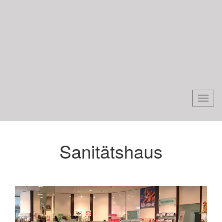
Togg
navi
Sanitätshaus